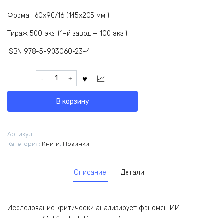
Формат 60х90/16 (145x205 мм.)
Тираж 500 экз. (1–й завод — 100 экз.)
ISBN 978-5-903060-23-4
Количество
товара
Родькин,
В корзину
П.
Е.
Постгуманистический
Артикул:
реализм:
Категория:
Книги
,
Новинки
искусство
и
искусственный
Описание
Детали
интеллект
Исследование критически анализирует феномен ИИ-