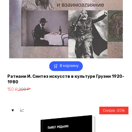
В корзину
Ратиани И. Синтез искусств в культуре Грузии 1920-
1980
Первоначальная
Текущая
150
₽
200
₽
цена
цена:
составляла
150 ₽.
200 ₽.
Скидка -20%