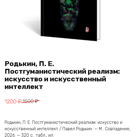
Родькин, П. Е.
Постгуманистический реализм:
искусство и искусственный
интеллект
Первоначальная
Текущая
1200
₽
1500
₽
цена
цена:
составляла
1200 ₽.
Родькин, П. Е. Постгуманистический реализм: искусство и
1500 ₽.
искусственный интеллект / Павел Родькин. — М.: Совпадение,
2026. — 320 с.: табл., ил.