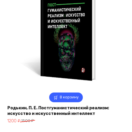
В корзину
Родькин, П. Е. Постгуманистический реализм:
искусство и искусственный интеллект
Первоначальная
Текущая
1200
₽
1500
₽
цена
цена: