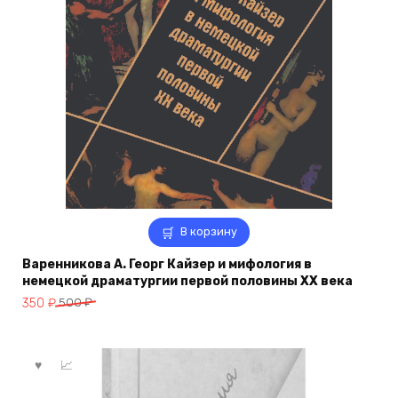
В корзину
Варенникова А. Георг Кайзер и мифология в
немецкой драматургии первой половины XX века
Первоначальная
Текущая
350
₽
500
₽
цена
цена:
составляла
350 ₽.
500 ₽.