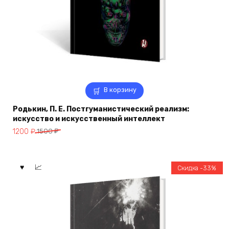
В корзину
Родькин, П. Е. Постгуманистический реализм:
искусство и искусственный интеллект
Первоначальная
Текущая
1200
₽
1500
₽
цена
цена:
составляла
1200 ₽.
1500 ₽.
Скидка -33%