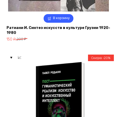
В корзину
Ратиани И. Синтез искусств в культуре Грузии 1920-
1980
Первоначальная
Текущая
150
₽
200
₽
цена
цена:
составляла
150 ₽.
200 ₽.
Скидка -20%