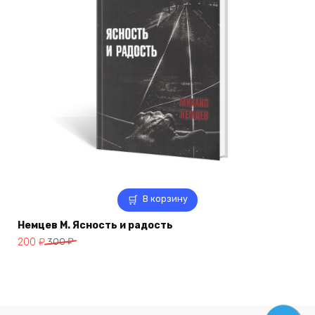
В корзину
Немцев М. Ясность и радость
Первоначальная
Текущая
200
₽
300
₽
цена
цена:
составляла
200 ₽.
300 ₽.