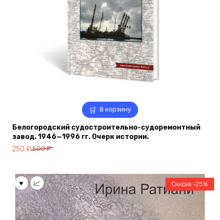
В корзину
Белогородский судостроительно-судоремонтный
завод. 1946—1996 гг. Очерк истории.
Первоначальная
Текущая
250
₽
500
₽
цена
цена:
составляла
250 ₽.
500 ₽.
Скидка -25%