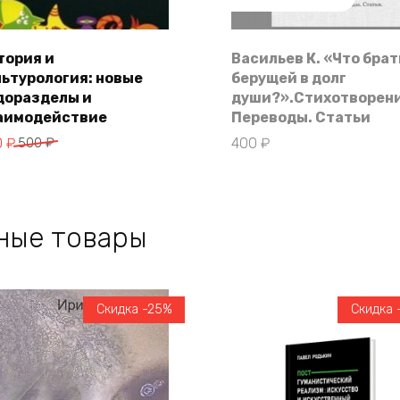
тория и
Васильев К. «Что брат
льтурология: новые
берущей в долг
В корзину
доразделы и
души?».Стихотворени
аимодействие
Переводы. Статьи
воначальная
кущая
0
₽
500
₽
400
₽
на
а:
тавляла
 ₽.
 ₽.
ные товары
Скидка -25%
Скидка 