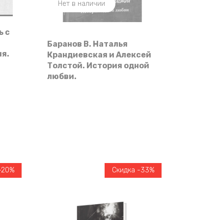
Нет в наличии
ь с
Баранов В. Наталья
я.
Крандиевская и Алексей
Толстой. История одной
любви.
-20%
Скидка -33%