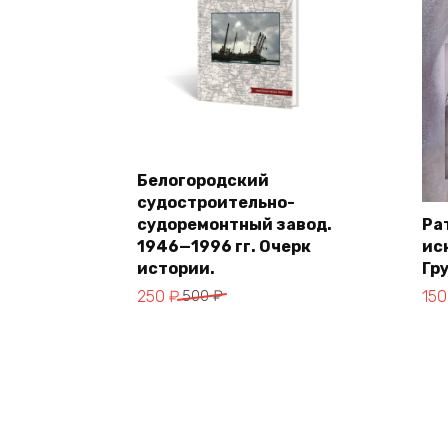
Белогородский
В корзину
судостроительно-
судоремонтный завод.
Ра
1946—1996 гг. Очерк
ис
истории.
Гр
Первоначальная
Текущая
Пер
Те
250
₽
500
₽
15
цена
цена:
це
цен
составляла
250 ₽.
сос
150
500 ₽.
200