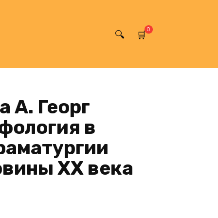
0
 А. Георг
фология в
раматургии
овины XX века