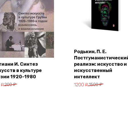
Родькин, П. Е.
В корзину
Постгуманистически
тиани И. Синтез
реализм: искусство и
кусств в культуре
искусственный
В корзину
узии 1920-1980
интеллект
воначальная
кущая
Первоначальная
Текущая
0
₽
200
₽
1200
₽
1500
₽
на
а:
цена
цена:
тавляла
 ₽.
составляла
1200 ₽.
 ₽.
1500 ₽.