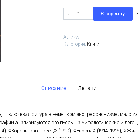
составляла
350 ₽.
Количество
В корзину
500 ₽.
товара
Варенникова
А.
Артикул:
Георг
Категория:
Книги
Кайзер
и
мифология
в
немецкой
драматургии
Описание
Детали
первой
половины
XX
45) — ключевая фигура в немецком экспрессионизме, мало и
века
графии анализируются его пьесы на мифологические и леге
4), «Король-рогоносец» (1910), «Европа» (1914-1915), «Жиль