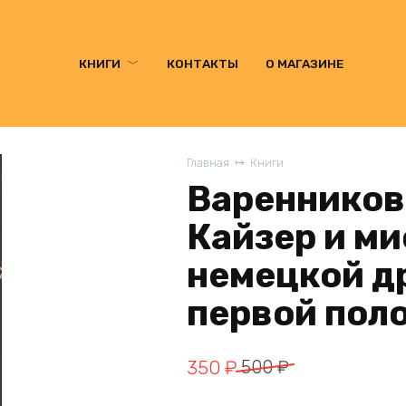
КНИГИ
КОНТАКТЫ
О МАГАЗИНЕ
Главная
Книги
Варенникова
Кайзер и ми
немецкой д
первой пол
Первоначальная
Текущая
350
₽
500
₽
цена
цена: