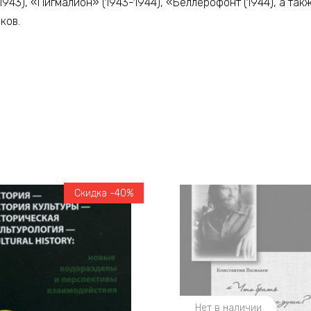
43), «Пигмалион» (1943-1944), «Беллерофонт (1944), а так
ков.
Скидка -40%
Нет в наличии