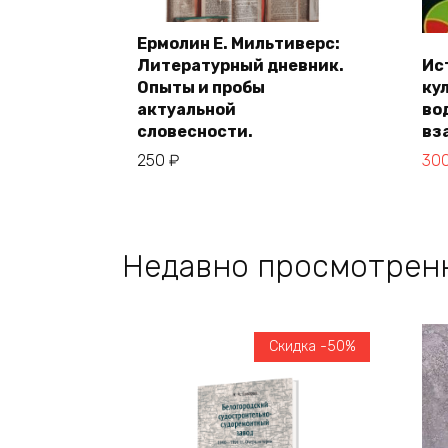
Ермолин Е. Мильтиверс:
Литературный дневник.
Ис
В корзину
Опыты и пробы
ку
актуальной
во
словесности.
вз
Пер
Те
250
₽
30
це
цен
сос
300
500
Недавно просмотрен
Скидка -50%