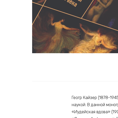
Геогр Кайзер (1878-19
наукой. В данной моно
«Иудейская вдова» (190