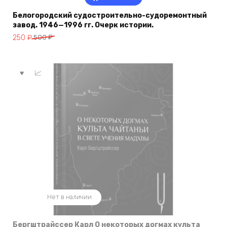
Белогородский судостроительно-судоремонтный
завод. 1946—1996 гг. Очерк истории.
Первоначальная
Текущая
250
₽
500
₽
цена
цена:
составляла
250 ₽.
500 ₽.
Нет в наличии
Бергштрайссер Карл О некоторых догмах культа