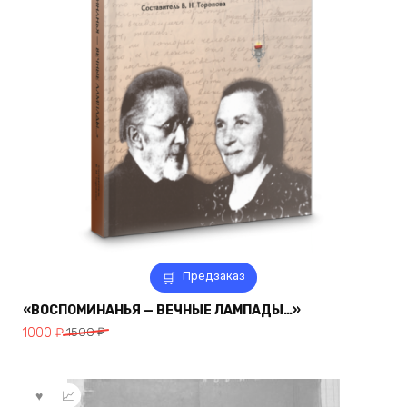
Предзаказ
«ВОСПОМИНАНЬЯ — ВЕЧНЫЕ ЛАМПАДЫ…»
Первоначальная
Текущая
1000
₽
1500
₽
цена
цена:
составляла
1000 ₽.
1500 ₽.