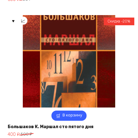
цена
цена:
составляла
600 ₽.
700 ₽.
Скидка -20%
В корзину
Большаков К. Маршал сто пятого дня
Первоначальная
Текущая
400
₽
500
₽