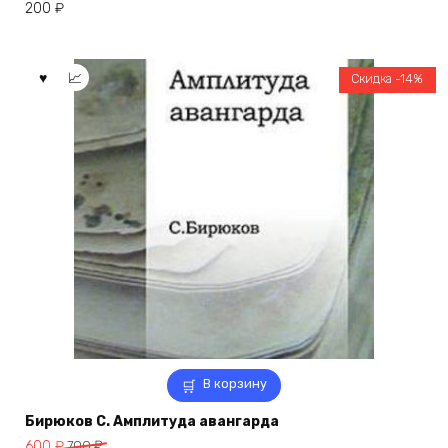
200
₽
Скидка -14%
В корзину
Бирюков С. Амплитуда авангарда
Первоначальная
Текущая
600
₽
700
₽