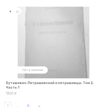
составляла
400 ₽.
500 ₽.
Нет в наличии
Буташевич-Петрашевский и петрашевцы. Том 2,
Часть 1
1300
₽
1
…
6
→